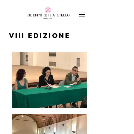
VIII EDIZIONE