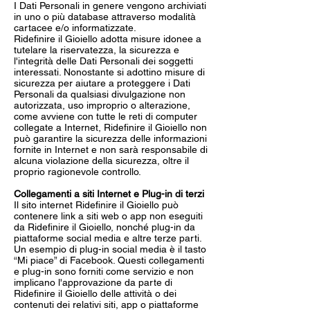
I Dati Personali in genere vengono archiviati
in uno o più database attraverso modalità
cartacee e/o informatizzate.
Ridefinire il Gioiello adotta misure idonee a
tutelare la riservatezza, la sicurezza e
l'integrità delle Dati Personali dei soggetti
interessati. Nonostante si adottino misure di
sicurezza per aiutare a proteggere i Dati
Personali da qualsiasi divulgazione non
autorizzata, uso improprio o alterazione,
come avviene con tutte le reti di computer
collegate a Internet, Ridefinire il Gioiello non
può garantire la sicurezza delle informazioni
fornite in Internet e non sarà responsabile di
alcuna violazione della sicurezza, oltre il
proprio ragionevole controllo.
Collegamenti a siti Internet e Plug-in di terzi
Il sito internet Ridefinire il Gioiello può
contenere link a siti web o app non eseguiti
da Ridefinire il Gioiello, nonché plug-in da
piattaforme social media e altre terze parti.
Un esempio di plug-in social media è il tasto
“Mi piace” di Facebook. Questi collegamenti
e plug-in sono forniti come servizio e non
implicano l'approvazione da parte di
Ridefinire il Gioiello delle attività o dei
contenuti dei relativi siti, app o piattaforme