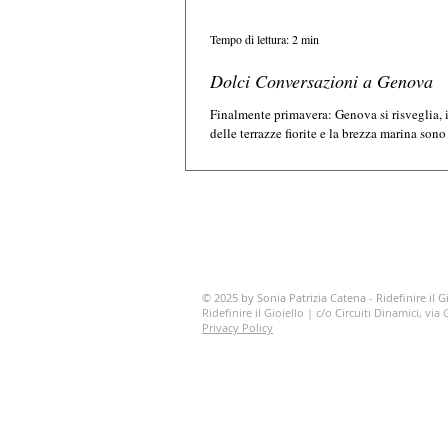
Tempo di lettura: 2 min
Dolci Conversazioni a Genova
Finalmente primavera: Genova si risveglia, 
delle terrazze fiorite e la brezza marina sono
godere delle belle...
© 2025 by Sonia Patrizia Catena - Ridefinire il Gi
Ridefinire il Gioiello | c/o Circuiti Dinamici, vi
Privacy Policy