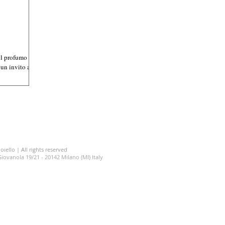
il profumo
 un invito a
oiello | All rights reserved
a Giovanola 19/21 - 20142 Milano (MI) Italy