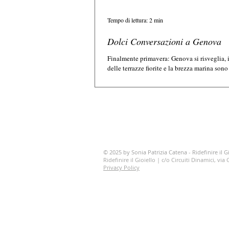
Tempo di lettura: 2 min
Dolci Conversazioni a Genova
Finalmente primavera: Genova si risveglia, 
delle terrazze fiorite e la brezza marina sono
godere delle belle...
© 2025 by Sonia Patrizia Catena - Ridefinire il Gi
Ridefinire il Gioiello | c/o Circuiti Dinamici, vi
Privacy Policy