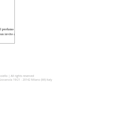
il profumo
 un invito a
oiello | All rights reserved
a Giovanola 19/21 - 20142 Milano (MI) Italy