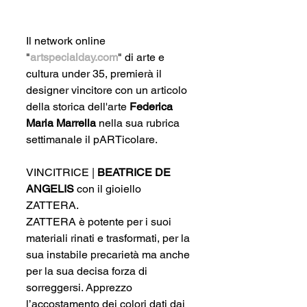
Il network online 
"
artspecialday.com
" di arte e 
cultura under 35, premierà il 
designer vincitore con un articolo 
della storica dell'arte 
Federica 
Maria Marrella
 nella sua rubrica 
settimanale il pARTicolare.
VINCITRICE | 
BEATRICE DE 
ANGELIS 
con il gioiello 
ZATTERA.
ZATTERA è potente per i suoi 
materiali rinati e trasformati, per la 
sua instabile precarietà ma anche 
per la sua decisa forza di 
sorreggersi. Apprezzo 
l’accostamento dei colori dati dai 