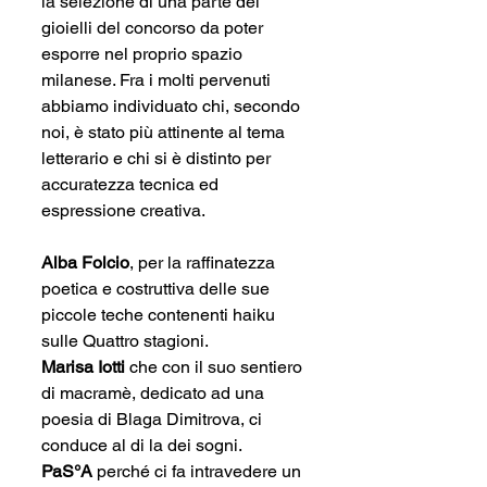
la selezione di una parte dei 
gioielli del concorso da poter 
esporre nel proprio spazio 
milanese. Fra i molti pervenuti 
abbiamo individuato chi, secondo 
noi, è stato più attinente al tema 
letterario e chi si è distinto per 
accuratezza tecnica ed 
espressione creativa.
Alba Folcio
, per la raffinatezza 
poetica e costruttiva delle sue 
piccole teche contenenti haiku 
sulle Quattro stagioni.
Marisa Iotti 
che con il suo sentiero 
di macramè, dedicato ad una 
poesia di Blaga Dimitrova, ci 
conduce al di la dei sogni.
PaS°A
 perché ci fa intravedere un 