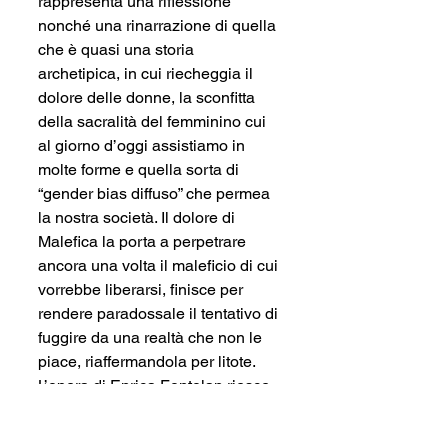
rappresenta una riflessione 
nonché una rinarrazione di quella 
che è quasi una storia 
archetipica, in cui riecheggia il 
dolore delle donne, la sconfitta 
della sacralità del femminino cui 
al giorno d’oggi assistiamo in 
molte forme e quella sorta di 
“gender bias diffuso” che permea 
la nostra società. Il dolore di 
Malefica la porta a perpetrare 
ancora una volta il maleficio di cui 
vorrebbe liberarsi, finisce per 
rendere paradossale il tentativo di 
fuggire da una realtà che non le 
piace, riaffermandola per litote. 
L’opera di Enrica Fontolan riesce 
a rendere alla perfezione l’idea 
che vuole trasmettere, con le 