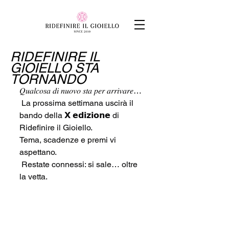
RIDEFINIRE IL
GIOIELLO STA
TORNANDO
𝑄𝑢𝑎𝑙𝑐𝑜𝑠𝑎 𝑑𝑖 𝑛𝑢𝑜𝑣𝑜 𝑠𝑡𝑎 𝑝𝑒𝑟 𝑎𝑟𝑟𝑖𝑣𝑎𝑟𝑒…
 La prossima settimana uscirà il 
bando della 𝗫 𝗲𝗱𝗶𝘇𝗶𝗼𝗻𝗲 di 
Ridefinire il Gioiello.
Tema, scadenze e premi vi 
aspettano.
 Restate connessi: si sale… oltre 
la vetta.