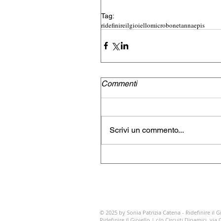
Tag:
ridefinireilgioiello
microbonet
annaepis
Commenti
Scrivi un commento...
© 2025 by Sonia Patrizia Catena - Ridefinire il Gi
Ridefinire il Gioiello | c/o Circuiti Dinamici, vi