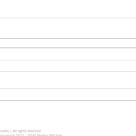
oiello | All rights reserved
a Giovanola 19/21 - 20142 Milano (MI) Italy