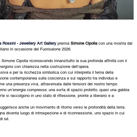
a Rossini - Jewellery Art Gallery
premia 
Simone Cipolla
 con una mostra dal 
Milano in occasione del Fuorisalone 2026.
 Simone Cipolla riconoscendo innanzitutto la sua profonda affinità con il 
mergono con chiarezza nella costruzione dell’opera.
essiva e per la ricchezza simbolica con cui interpreta il tema della 
sione contemporanea sulla coscienza e sul rapporto tra individuo e 
e una presenza viva, attraversata dalle tensioni del nostro tempo.
terno un’energia compressa: una sorta di spazio protetto, quasi una gabbia 
arte si raccolgono in uno stato di riflessione, pronte a liberarsi e a 
uggerisce anche un movimento di ritorno verso le profondità della terra. 
agna diventa luogo di introspezione e di riconnessione, uno spazio in cui 
di sé.