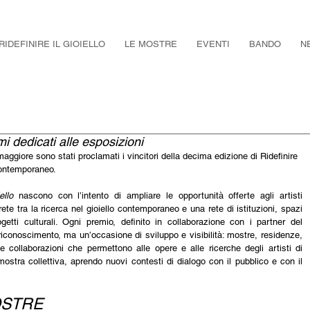
RIDEFINIRE IL GIOIELLO
LE MOSTRE
EVENTI
BANDO
N
emi dedicati alle esposizioni
aggiore sono stati proclamati i vincitori della decima edizione di Ridefinire 
 contemporaneo. 
ello
 nascono con l’intento di ampliare le opportunità offerte agli artisti 
te tra la ricerca nel gioiello contemporaneo e una rete di istituzioni, spazi 
ogetti culturali. Ogni premio, definito in collaborazione con i partner del 
iconoscimento, ma un’occasione di sviluppo e visibilità: mostre, residenze, 
e collaborazioni che permettono alle opere e alle ricerche degli artisti di 
mostra collettiva, aprendo nuovi contesti di dialogo con il pubblico e con il 
OSTRE