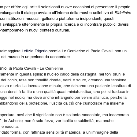
 per offrire agli artisti selezionati nuove occasioni di presentare il proprio 
prolungando il dialogo avviato all’interno della mostra collettiva di 
Ridefinire 
con istituzioni museali, gallerie e piattaforme indipendenti, questi 
 sviluppare ulteriormente la propria ricerca e di incontrare pubblici diversi, 
ontemporaneo in nuovi contesti culturali.
asalmaggiore 
Letizia Frigerio
premia Le Cernierine di Paola Cavalli con un 
o del museo in un periodo da concordare.
enio
, di Paola Cavalli - Le Cernierine
amente in questa spilla: il nucleo caldo della castagna, nei toni bruni e 
 del riccio, resa con tonalità dorate, verdi e scure, creando una tensione 
idezza e urto. La lavorazione minuta, che richiama una paziente tessitura di 
una densità tattile e una qualità quasi miniaturistica, che poi si traduce in 
gge nel riccio, ma deve anche infrangerlo per venire alla luce, perchè la 
’abbandono della protezione, l’uscita da ciò che custodisce ma insieme 
apertura, così che il significato non è soltanto raccontato, ma incorporato 
", in Achenio, non è solo forza, verticalità o sublimità, ma anche 
 e nascita. 
r dato forma, con raffinata sensibilità materica, a un’immagine della 