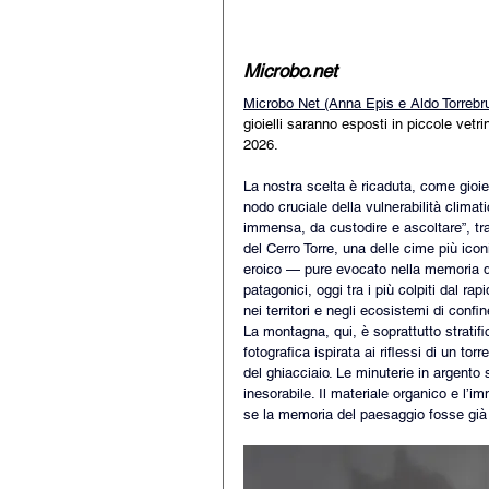
Microbo.net
Microbo Net
 (Anna Epis e Aldo Torrebr
gioielli saranno esposti in piccole ve
2026.
La nostra scelta è ricaduta, come gioiel
nodo cruciale della vulnerabilità climati
immensa, da custodire e ascoltare”, 
del Cerro Torre, una delle cime più ico
eroico — pure evocato nella memoria de
patagonici, oggi tra i più colpiti dal 
nei territori e negli ecosistemi di conf
La montagna, qui, è soprattutto stratif
fotografica ispirata ai riflessi di un to
del ghiacciaio. Le minuterie in argent
inesorabile. Il materiale organico e l’
se la memoria del paesaggio fosse già 