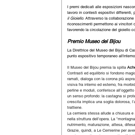
I premi dedicati alle esposizioni nascono
lavoro in contesti espositivi differenti, 
il Gioiello
. Attraverso la collaborazione 
riconoscimenti permettono ai vincitori di
favorendo la circolazione del gioiello c
Premio Museo del Bijou
La Direttrice del Museo del Bijou di C
punto espositivo temporaneo all'intern
Il Museo del Bijou premia la spilla 
Ach
Contrasti ed equilibrio si fondono magic
ramati, dialoga con la corona più aspra
visiva fra interno ed esterno, fra morb
perline e moduli, conferisce all’oggetto 
un senso profondo: la castagna si prote
crescita implica una soglia dolorosa, l
trattiene. 
La cerniera stessa allude a chiusura e 
nella struttura dell’opera. La "montagna
nutrimento, maturazione, attesa, difesa
Grazie, quindi, a Le Cernierine per ave