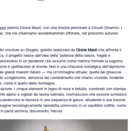
uno)
 premia 
Cinzia Mauri 
 con una mostra personale a 
Circuiti Dinamici
. I
trine, che noi chiamiamo wunderkammen effimere, nel prossimo autunno 
lo vincitore su Disgelo, gioiello realizzato da
 Cinzia Mauri
 che affronta il 
ca. Il progetto nasce dall’idea della “potenza della natura, fragile e 
traducendosi in un pendente che assume come matrice formale la sagoma 
niche e spettacolari al mondo. Non è una citazione nostalgica dell’alpinismo 
i grandi maestri italiani — ma un’immagine attuale: quella dei ghiacciai 
rapido scioglimento, denuncia del cambiamento che stiamo vivendo, evidente 
ine, come è quello della montagna.
icazione. I cinque elementi in legno di noce e betulla, combinati con stampa 
rrente alpino e sigillati da resina satinata, costruiscono una sezione simbolica 
o scandiscono la discesa in una sequenza di gocce, alludendo a una fusione 
immagine tecnologicamente riprodotta convivono in un equilibrio sottile, come 
in parte archivio, documento, traccia.