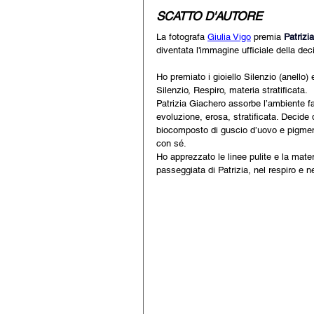
SCATTO D'AUTORE
La fotografa 
Giulia Vigo
 premia
Patrizi
diventata l'immagine ufficiale della deci
Ho premiato i gioiello Silenzio (anello) 
Silenzio, Respiro, materia stratificata. 
Patrizia Giachero assorbe l’ambiente f
evoluzione, erosa, stratificata. Decide 
biocomposto di guscio d’uovo e pigmenti
con sé. 
Ho apprezzato le linee pulite e la mater
passeggiata di Patrizia, nel respiro e ne