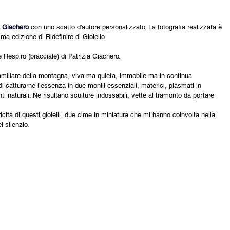
a Giachero 
con uno scatto d'autore personalizzato. La fotografia realizzata è 
ma edizione di Ridefinire di Gioiello.
e Respiro (bracciale) di Patrizia Giachero.
amiliare della montagna, viva ma quieta, immobile ma in continua 
di catturarne l’essenza in due monili essenziali, materici, plasmati in 
 naturali. Ne risultano sculture indossabili, vette al tramonto da portare 
icità di questi gioielli, due cime in miniatura che mi hanno coinvolta nella 
l silenzio.